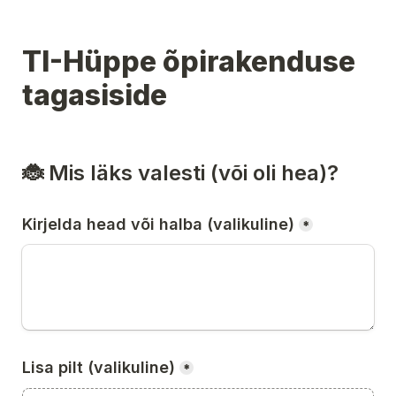
TI-Hüppe õpirakenduse 
tagasiside
🐞 Mis läks valesti (või oli hea)?
Kirjelda head või halba (valikuline)
*
Lisa pilt (valikuline)
*